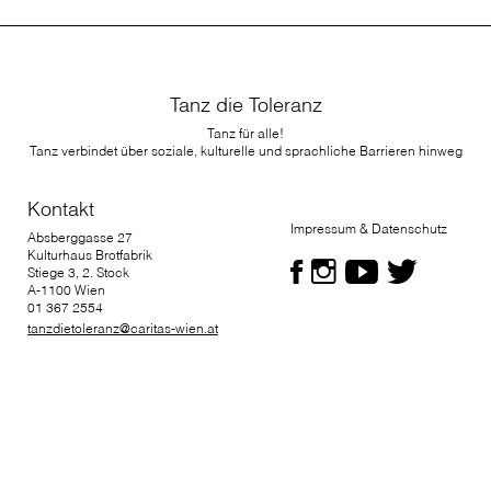
Tanz die Toleranz
Tanz für alle!
Tanz verbindet über soziale, kulturelle und sprachliche Barrieren hinweg
Kontakt
Impressum & Datenschutz
Absberggasse 27
Kulturhaus Brotfabrik
Stiege 3, 2. Stock
A-1100 Wien
01 367 2554
tanzdietoleranz@caritas-wien.at