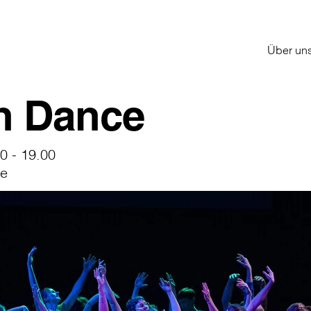
Über un
h Dance
0 - 19.00
ge