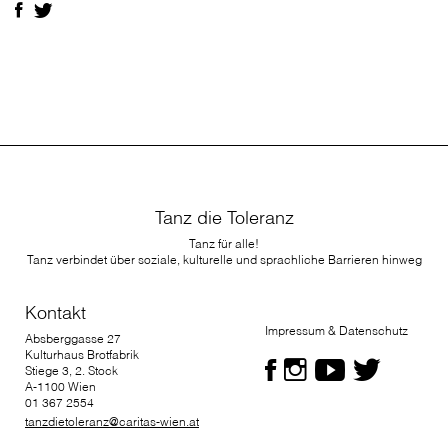
Tanz die Toleranz
Tanz für alle!
Tanz verbindet über soziale, kulturelle und sprachliche Barrieren hinweg
Kontakt
Impressum & Datenschutz
Absberggasse 27
Kulturhaus Brotfabrik
Stiege 3, 2. Stock
A-1100 Wien
01 367 2554
tanzdietoleranz@caritas-wien.at