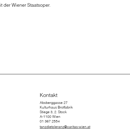
t der Wiener Staatsoper.
Kontakt
Absberggasse 27
Kulturhaus Brotfabrik
Stiege 3, 2. Stock
A-1100 Wien
01 367 2554
tanzdietoleranz@caritas-wien.at