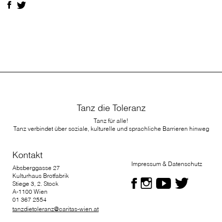
Tanz die Toleranz
Tanz für alle!
Tanz verbindet über soziale, kulturelle und sprachliche Barrieren hinweg
Kontakt
Impressum & Datenschutz
Absberggasse 27
Kulturhaus Brotfabrik
Stiege 3, 2. Stock
A-1100 Wien
01 367 2554
tanzdietoleranz@caritas-wien.at