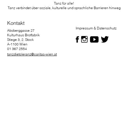
Tanz für alle!
Tanz verbindet über soziale, kulturelle und sprachliche Barrieren hinweg
Kontakt
Impressum & Datenschutz
Absberggasse 27
Kulturhaus Brotfabrik
Stiege 3, 2. Stock
A-1100 Wien
01 367 2554
tanzdietoleranz@caritas-wien.at