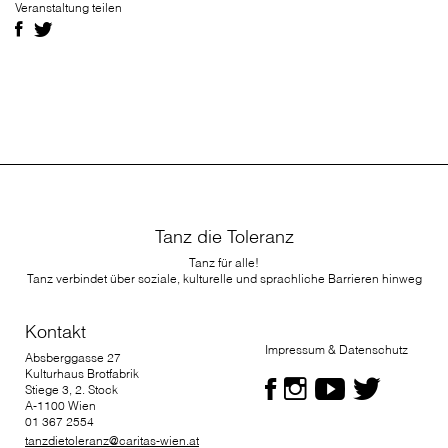
Veranstaltung teilen
Tanz die Toleranz
Tanz für alle!
Tanz verbindet über soziale, kulturelle und sprachliche Barrieren hinweg
Kontakt
Impressum & Datenschutz
Absberggasse 27
Kulturhaus Brotfabrik
Stiege 3, 2. Stock
A-1100 Wien
01 367 2554
tanzdietoleranz@caritas-wien.at